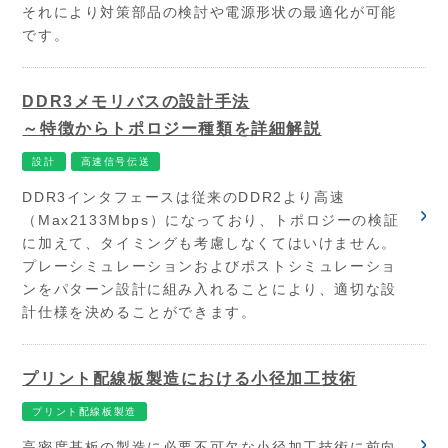
それにより対策部品の検討や電源形状の最適化が可能
です。
DDR3メモリバスの設計手法
～特徴からトポロジー種類を詳細解説
設計
高速信号伝送
DDR3インタフェースは従来のDDR2より高速
（Max2133Mbps）になっており、トポロジーの検証
に加えて、タイミングも考慮しなくてはいけません。
プレーシミュレーションおよびポストシミュレーショ
ンをパターン設計に組み入れることにより、適切な設
計仕様を決めることができます。
プリント配線板製造における小径加工技術
プリント配線板製造
高密度基板の製造に必要不可欠な小径加工技術に前向