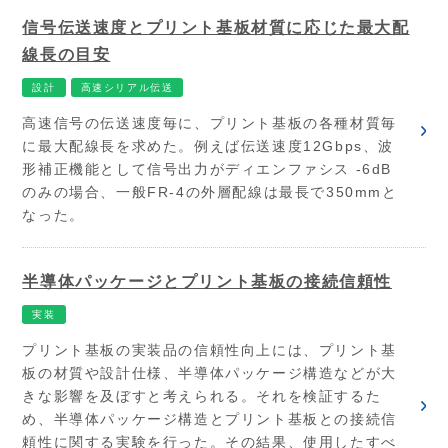
信号伝送速度とプリント基板材質に応じた最大配
線長の目安
設計
高速シリアル伝送
高速信号の伝送速度毎に、プリント基板の各種材質毎
に最大配線長を求めた。例えば伝送速度12Gbps、波
形補正機能として信号出力がディエンファシス -6dB
のみの場合、一般FR-4の外層配線は最長で350mmと
なった。
半導体パッケージとプリント基板の接続信頼性
実装
プリント基板の実装品の信頼性向上には、プリント基
板の材質や設計仕様、半導体パッケージ構造などが大
きな影響を及ぼすと考えられる。それを検証するた
め、半導体パッケージ構造とプリント基板との接続信
頼性に関する実験を行った。その結果、使用したすべ