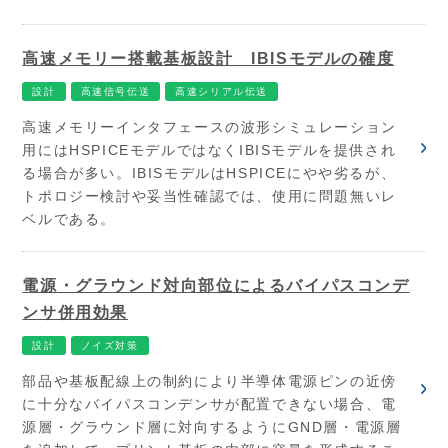
高速メモリー搭載基板設計 IBISモデルの確度
設計
高速信号伝送
高速シリアル伝送
高速メモリーインタフェースの波形シミュレーション
用にはHSPICEモデルではなくIBISモデルを提供され
る場合が多い。IBISモデルはHSPICEにやや劣るが、
トポロジー検討や妥当性確認では、使用に問題無いレ
ベルである。
電源・グラウンド対向部位によるバイパスコンデ
ンサ併用効果
設計
ノイズ対策
部品や基板配線上の制約により半導体電源ピンの近傍
に十分なバイパスコンデンサが配置できない場合、電
源層・グラウンド層に対向するようにGND層・電源層