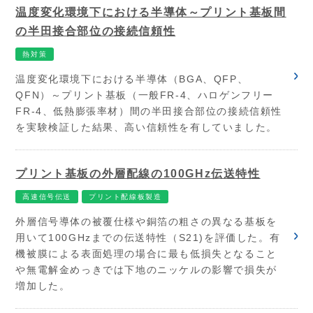
温度変化環境下における半導体～プリント基板間
の半田接合部位の接続信頼性
熱対策
温度変化環境下における半導体（BGA、QFP、
QFN）～プリント基板（一般FR-4、ハロゲンフリー
FR-4、低熱膨張率材）間の半田接合部位の接続信頼性
を実験検証した結果、高い信頼性を有していました。
プリント基板の外層配線の100GHz伝送特性
高速信号伝送
プリント配線板製造
外層信号導体の被覆仕様や銅箔の粗さの異なる基板を
用いて100GHzまでの伝送特性（S21)を評価した。有
機被膜による表面処理の場合に最も低損失となること
や無電解金めっきでは下地のニッケルの影響で損失が
増加した。