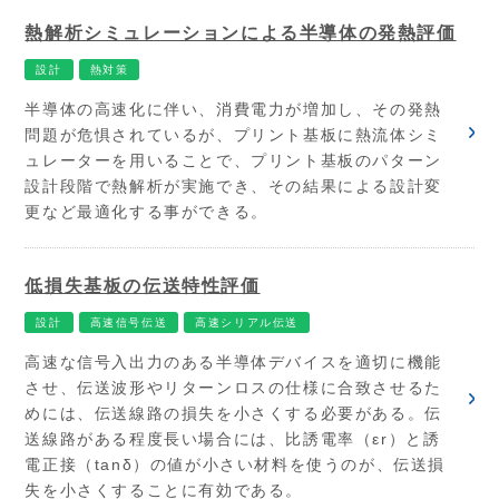
熱解析シミュレーションによる半導体の発熱評価
設計
熱対策
半導体の高速化に伴い、消費電力が増加し、その発熱
問題が危惧されているが、プリント基板に熱流体シミ
ュレーターを用いることで、プリント基板のパターン
設計段階で熱解析が実施でき、その結果による設計変
更など最適化する事ができる。
低損失基板の伝送特性評価
設計
高速信号伝送
高速シリアル伝送
高速な信号入出力のある半導体デバイスを適切に機能
させ、伝送波形やリターンロスの仕様に合致させるた
めには、伝送線路の損失を小さくする必要がある。伝
送線路がある程度長い場合には、比誘電率（εr）と誘
電正接（tanδ）の値が小さい材料を使うのが、伝送損
失を小さくすることに有効である。