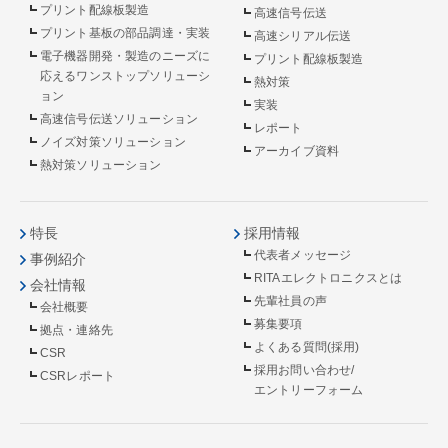
プリント配線板製造
高速信号伝送
プリント基板の部品調達・実装
高速シリアル伝送
電子機器開発・製造のニーズに
プリント配線板製造
応えるワンストップソリューシ
熱対策
ョン
実装
高速信号伝送ソリューション
レポート
ノイズ対策ソリューション
アーカイブ資料
熱対策ソリューション
特長
採用情報
代表者メッセージ
事例紹介
RITAエレクトロニクスとは
会社情報
先輩社員の声
会社概要
募集要項
拠点・連絡先
よくある質問(採用)
CSR
採用お問い合わせ/
CSRレポート
エントリーフォーム