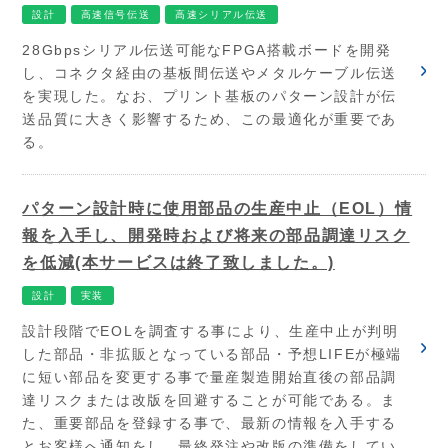
設計
高速信号伝送
高速シリアル伝送
28Gbpsシリアル伝送可能なFPGA搭載ボードを開発
し、コネクタ経由の基板間伝送やメタルケーブル伝送
を実現した。なお、プリント基板のパターン設計が伝
送品質に大きく影響するため、この最適化が重要であ
る。
パターン設計時に使用部品の生産中止（EOL）情
報を入手し、開発時および将来の部品調達リスク
を低減(本サービスは終了致しました。)
設計
実装
設計段階でEOLを調査する事により、生産中止が判明
した部品・非拡販となっている部品・予想LIFEが極端
に短い部品を変更する事で量産製造開始直後の部品調
達リスクまたは改版を回避することが可能である。ま
た、重要部品を登録する事で、最新の情報を入手する
とお客様へ通知をし、最終発注や改版の準備をしてい