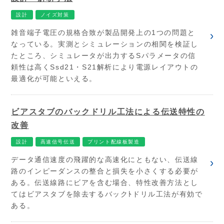
設計
ノイズ対策
雑音端子電圧の規格合致が製品開発上の1つの問題と
なっている。実測とシミュレーションの相関を検証し
たところ、シミュレータが出力するSパラメータの信
頼性は高くSsd21・S21解析により電源レイアウトの
最適化が可能といえる。
ビアスタブのバックドリル工法による伝送特性の
改善
設計
高速信号伝送
プリント配線板製造
データ通信速度の飛躍的な高速化にともない、伝送線
路のインピーダンスの整合と損失を小さくする必要が
ある。伝送線路にビアを含む場合、特性改善方法とし
てはビアスタブを除去するバックﾄドリル工法が有効で
ある。