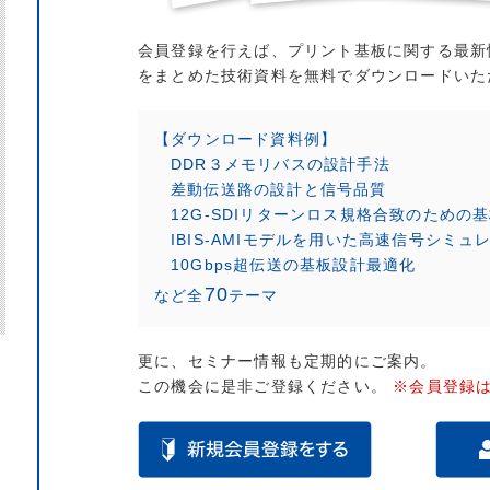
会員登録を行えば、プリント基板に関する最新
をまとめた技術資料を無料でダウンロードいた
【ダウンロード資料例】
DDR３メモリバスの設計手法
差動伝送路の設計と信号品質
12G-SDIリターンロス規格合致のための
IBIS-AMIモデルを用いた高速信号シミュ
10Gbps超伝送の基板設計最適化
70
など全
テーマ
更に、セミナー情報も定期的にご案内。
この機会に是非ご登録ください。
※会員登録