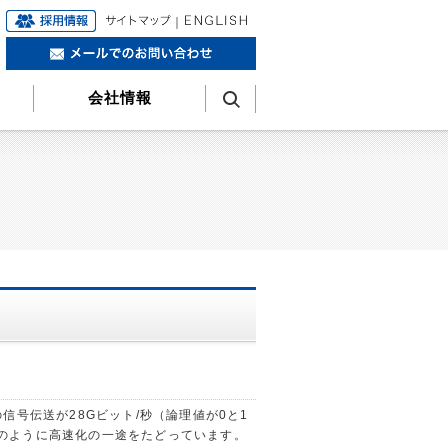
｜
会社情報
号伝送が28Gビット/秒（論理値が0と1
合）のように高速化の一途をたどっています。