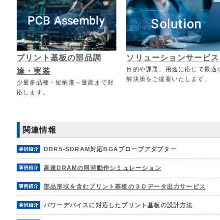
プリント基板の部品調
ソリューションサービス
目的や課題、用途に応じて最適
達・実装
解決策をご提案いたします。
少量多品種・短納期～量産まで対
応します。
関連情報
DDR5-SDRAM対応BGAプローブアダプター
高速DRAMの同時動作シミュレーション
部品形状を含むプリント基板の３Ｄデータ出力サービス
パワーデバイスに対応した
プリント基板の設計方法