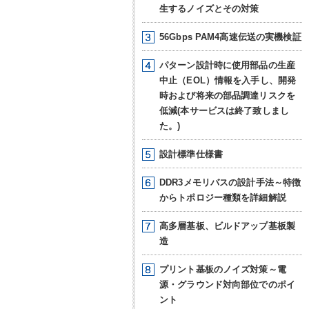
生するノイズとその対策
56Gbps PAM4高速伝送の実機検証
パターン設計時に使用部品の生産
中止（EOL）情報を入手し、開発
時および将来の部品調達リスクを
低減(本サービスは終了致しまし
た。)
設計標準仕様書
DDR3メモリバスの設計手法
～特徴
からトポロジー種類を詳細解説
高多層基板、ビルドアップ基板製
造
プリント基板のノイズ対策
～電
源・グラウンド対向部位
でのポイ
ント