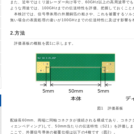
また、近年ではミリ波レーダー向け等で、60GHz以上の高周波帯で
ような用途では、100GHzまでの伝送特性を評価、把握しておくこ
本検討では、信号導体用の外層銅箔の粗さや、これを被覆するソル
無い場合の表面処理の違いが100GHzまでの伝送特性に及ぼす影響を
2.方法
評価基板の概観を図1に示します。
図1 評価基板
配線長60mm、両端に同軸コネクタが接続される構成であり、コネクタ
ィエンベディング)して、50mm当たりの伝送特性（S21）を評価し
ここで、外層信号導体の被覆仕様は以下の4種です（図2）。