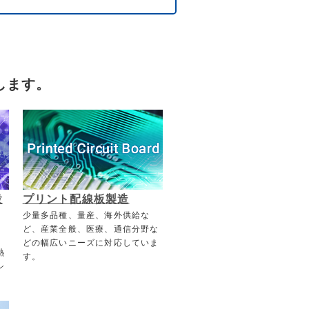
します。
設
プリント配線板製造
少量多品種、量産、海外供給な
ど、産業全般、医療、通信分野な
どの幅広いニーズに対応していま
熱
す。
シ