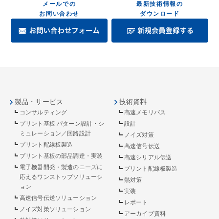
メールでの
最新技術情報の
お問い合わせ
ダウンロード
製品・サービス
技術資料
コンサルティング
高速メモリバス
プリント基板 パターン設計・シ
設計
ミュレーション／回路設計
ノイズ対策
プリント配線板製造
高速信号伝送
プリント基板の部品調達・実装
高速シリアル伝送
電子機器開発・製造のニーズに
プリント配線板製造
応えるワンストップソリューシ
熱対策
ョン
実装
高速信号伝送ソリューション
レポート
ノイズ対策ソリューション
アーカイブ資料