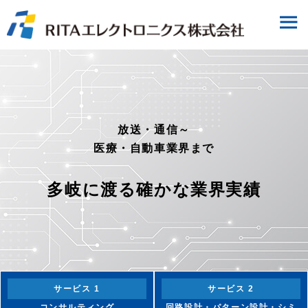
ワンストップソリューション
放送・通信～
30年以上の歴史が誇る
医療・自動車業界まで
だからこそ実現する
プリント配線板製造の技術力
多岐に渡る確かな業界実績
蓄積され続ける技術的知見
サービス 1
サービス 2
コンサルティング
回路設計・パターン設計・シミ