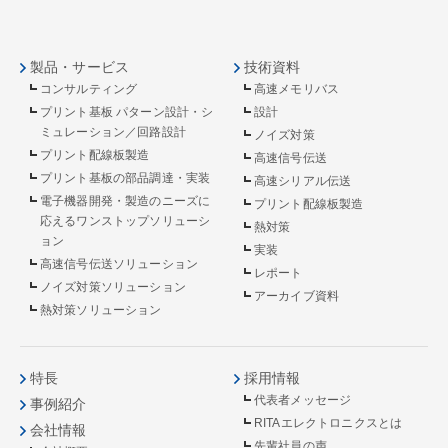
製品・サービス
技術資料
コンサルティング
高速メモリバス
プリント基板 パターン設計・シ
設計
ミュレーション／回路設計
ノイズ対策
プリント配線板製造
高速信号伝送
プリント基板の部品調達・実装
高速シリアル伝送
電子機器開発・製造のニーズに
プリント配線板製造
応えるワンストップソリューシ
熱対策
ョン
実装
高速信号伝送ソリューション
レポート
ノイズ対策ソリューション
アーカイブ資料
熱対策ソリューション
特長
採用情報
代表者メッセージ
事例紹介
RITAエレクトロニクスとは
会社情報
先輩社員の声