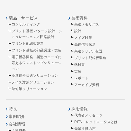
製品・サービス
技術資料
コンサルティング
高速メモリバス
プリント基板 パターン設計・シ
設計
ミュレーション／回路設計
ノイズ対策
プリント配線板製造
高速信号伝送
プリント基板の部品調達・実装
高速シリアル伝送
電子機器開発・製造のニーズに
プリント配線板製造
応えるワンストップソリューシ
熱対策
ョン
実装
高速信号伝送ソリューション
レポート
ノイズ対策ソリューション
アーカイブ資料
熱対策ソリューション
特長
採用情報
代表者メッセージ
事例紹介
RITAエレクトロニクスとは
会社情報
先輩社員の声
会社概要