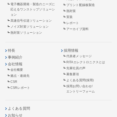
電子機器開発・製造のニーズに
プリント配線板製造
応えるワンストップソリューシ
熱対策
ョン
実装
高速信号伝送ソリューション
レポート
ノイズ対策ソリューション
アーカイブ資料
熱対策ソリューション
特長
採用情報
代表者メッセージ
事例紹介
RITAエレクトロニクスとは
会社情報
先輩社員の声
会社概要
募集要項
拠点・連絡先
よくある質問(採用)
CSR
採用お問い合わせ/
CSRレポート
エントリーフォーム
よくある質問
お知らせ