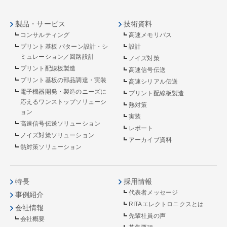
製品・サービス
技術資料
コンサルティング
高速メモリバス
プリント基板 パターン設計・シ
設計
ミュレーション／回路設計
ノイズ対策
プリント配線板製造
高速信号伝送
プリント基板の部品調達・実装
高速シリアル伝送
電子機器開発・製造のニーズに
プリント配線板製造
応えるワンストップソリューシ
熱対策
ョン
実装
高速信号伝送ソリューション
レポート
ノイズ対策ソリューション
アーカイブ資料
熱対策ソリューション
特長
採用情報
代表者メッセージ
事例紹介
RITAエレクトロニクスとは
会社情報
先輩社員の声
会社概要