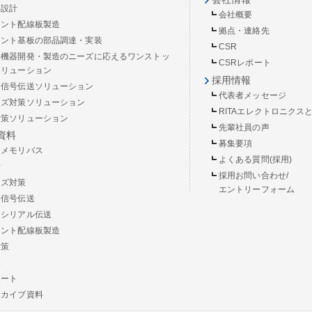
路設計
会社概要
リント配線板製造
拠点・連絡先
リント基板の部品調達・実装
CSR
子機器開発・製造のニーズに応えるワンストッ
CSRレポート
ソリューション
採用情報
速信号伝送ソリューション
代表者メッセージ
イズ対策ソリューション
RITAエレクトロニクス
対策ソリューション
先輩社員の声
資料
募集要項
速メモリバス
よくある質問(採用)
計
採用お問い合わせ/
イズ対策
エントリーフォーム
速信号伝送
速シリアル伝送
リント配線板製造
対策
装
ポート
ーカイブ資料