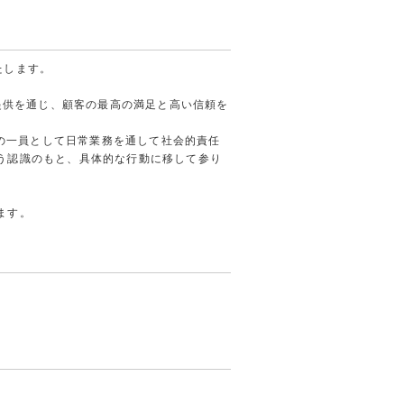
たします。
提供を通じ、顧客の最高の満足と高い信頼を
会の一員として日常業務を通して社会的責任
う認識のもと、具体的な行動に移して参り
ます。