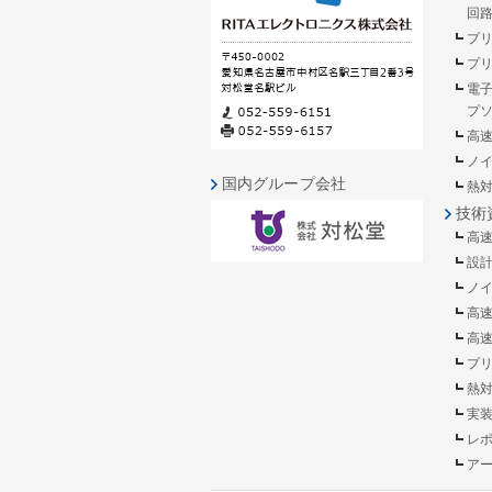
回
プ
プ
電
プ
高
ノ
国内グループ会社
熱
技術
高
設
ノ
高
高
プ
熱
実
レ
ア