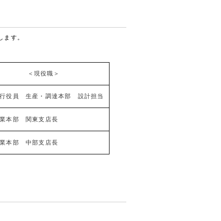
します。
＜現役職＞
行役員 生産・調達本部 設計担当
業本部 関東支店長
業本部 中部支店長