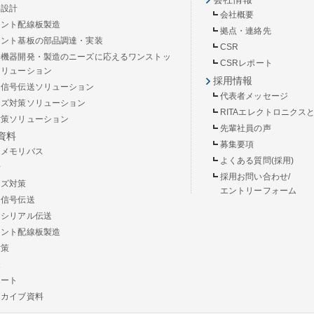
路設計
会社概要
リント配線板製造
拠点・連絡先
リント基板の部品調達・実装
CSR
子機器開発・製造のニーズに応えるワンストッ
CSRレポート
ソリューション
採用情報
速信号伝送ソリューション
代表者メッセージ
イズ対策ソリューション
RITAエレクトロニクス
対策ソリューション
先輩社員の声
資料
募集要項
速メモリバス
よくある質問(採用)
計
採用お問い合わせ/
イズ対策
エントリーフォーム
速信号伝送
速シリアル伝送
リント配線板製造
対策
装
ポート
ーカイブ資料