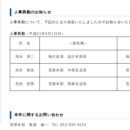
人事異動のお知らせ
人事異動について、下記のとおり決定いたしましたのでお知らせいた
人事異動
（平成31年4月1日付）
氏 名
＜新役職＞
清水 淨二
執行役員 設計本部長
執
武市 智克
営業本部 中部支店長
営
毛利 哲秀
営業本部 関東支店長
営
本件に関するお問い合わせ
管理本部 東浦 健一 Tel. 052-930-6151