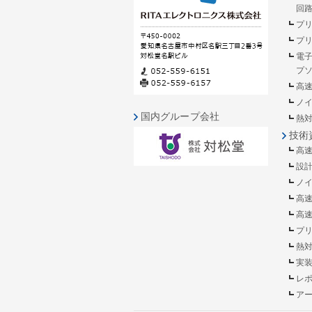
回
プ
プ
電
プ
高
ノ
国内グループ会社
熱
技術
高
設
ノ
高
高
プ
熱
実
レ
ア