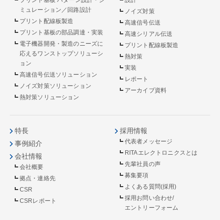
ミュレーション／回路設計
ノイズ対策
プリント配線板製造
高速信号伝送
プリント基板の部品調達・実装
高速シリアル伝送
電子機器開発・製造のニーズに
プリント配線板製造
応えるワンストップソリューシ
熱対策
ョン
実装
高速信号伝送ソリューション
レポート
ノイズ対策ソリューション
アーカイブ資料
熱対策ソリューション
特長
採用情報
代表者メッセージ
事例紹介
RITAエレクトロニクスとは
会社情報
先輩社員の声
会社概要
募集要項
拠点・連絡先
よくある質問(採用)
CSR
採用お問い合わせ/
CSRレポート
エントリーフォーム