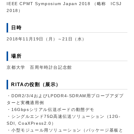
IEEE CPMT Symposium Japan 2018 （略称 ICSJ
2018）
日時
2018年11月19日（月）～21日（水）
場所
京都大学 百周年時計台記念館
RITAの役割（展示）
・DDR2/3/4およびLPDDR4-SDRAM用プローブアダプ
ターと実機適用例
・16Gbpsシリアル伝送ボードの動態デモ
・シングルエンド75Ω高速伝送ソリューション（12G-
SDI, CoaXPress2.0）
・小型モジュール用ソリューション（パッケージ基板と