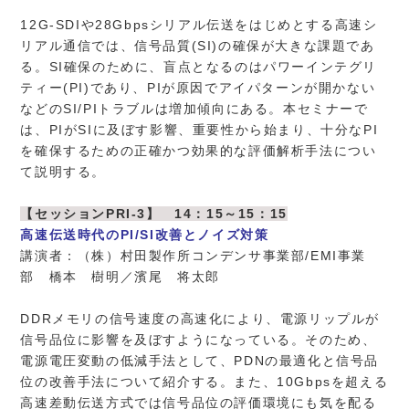
12G-SDIや28Gbpsシリアル伝送をはじめとする高速シ
リアル通信では、信号品質(SI)の確保が大きな課題であ
る。SI確保のために、盲点となるのはパワーインテグリ
ティー(PI)であり、PIが原因でアイパターンが開かない
などのSI/PIトラブルは増加傾向にある。本セミナーで
は、PIがSIに及ぼす影響、重要性から始まり、十分なPI
を確保するための正確かつ効果的な評価解析手法につい
て説明する。
【セッションPRI-3】 14：15～15：15
高速伝送時代のPI/SI改善とノイズ対策
講演者：（株）村田製作所コンデンサ事業部/EMI事業
部 橋本 樹明／濱尾 将太郎
DDRメモリの信号速度の高速化により、電源リップルが
信号品位に影響を及ぼすようになっている。そのため、
電源電圧変動の低減手法として、PDNの最適化と信号品
位の改善手法について紹介する。また、10Gbpsを超える
高速差動伝送方式では信号品位の評価環境にも気を配る