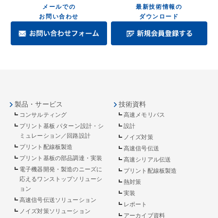
メールでの
最新技術情報の
お問い合わせ
ダウンロード
製品・サービス
技術資料
コンサルティング
高速メモリバス
プリント基板 パターン設計・シ
設計
ミュレーション／回路設計
ノイズ対策
プリント配線板製造
高速信号伝送
プリント基板の部品調達・実装
高速シリアル伝送
電子機器開発・製造のニーズに
プリント配線板製造
応えるワンストップソリューシ
熱対策
ョン
実装
高速信号伝送ソリューション
レポート
ノイズ対策ソリューション
アーカイブ資料