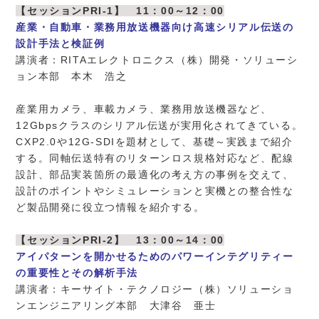
【セッションPRI-1】 11：00～12：00
産業・自動車・業務用放送機器向け高速シリアル伝送の
設計手法と検証例
講演者：RITAエレクトロニクス（株）開発・ソリューシ
ョン本部 本木 浩之
産業用カメラ、車載カメラ、業務用放送機器など、
12Gbpsクラスのシリアル伝送が実用化されてきている。
CXP2.0や12G-SDIを題材として、基礎～実践まで紹介
する。同軸伝送特有のリターンロス規格対応など、配線
設計、部品実装箇所の最適化の考え方の事例を交えて、
設計のポイントやシミュレーションと実機との整合性な
ど製品開発に役立つ情報を紹介する。
【セッションPRI-2】 13：00～14：00
アイパターンを開かせるためのパワーインテグリティー
の重要性とその解析手法
講演者：キーサイト・テクノロジー（株）ソリューショ
ンエンジニアリング本部 大津谷 亜士