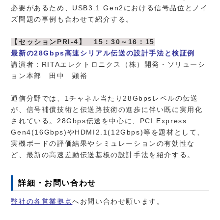
必要があるため、USB3.1 Gen2における信号品位とノイ
ズ問題の事例も合わせて紹介する。
【セッションPRI-4】 15：30～16：15
最新の28Gbps高速シリアル伝送の設計手法と検証例
講演者：RITAエレクトロニクス（株）開発・ソリューシ
ョン本部 田中 顕裕
通信分野では、1チャネル当たり28Gbpsレベルの伝送
が、信号補償技術と伝送路技術の進歩に伴い既に実用化
されている。28Gbps伝送を中心に、PCI Express
Gen4(16Gbps)やHDMI2.1(12Gbps)等を題材として、
実機ボードの評価結果やシミュレーションの有効性な
ど、最新の高速差動伝送基板の設計手法を紹介する。
詳細・お問い合わせ
弊社の各営業拠点
へお問い合わせ願います。