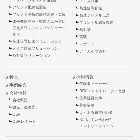
ノイズ対策
プリント配線板製造
高速信号伝送
プリント基板の部品調達・実装
高速シリアル伝送
電子機器開発・製造のニーズに
プリント配線板製造
応えるワンストップソリューシ
熱対策
ョン
実装
高速信号伝送ソリューション
レポート
ノイズ対策ソリューション
アーカイブ資料
熱対策ソリューション
特長
採用情報
代表者メッセージ
事例紹介
RITAエレクトロニクスとは
会社情報
先輩社員の声
会社概要
募集要項
拠点・連絡先
よくある質問(採用)
CSR
採用お問い合わせ/
CSRレポート
エントリーフォーム