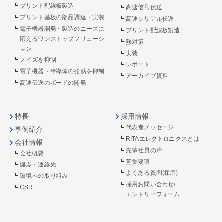
プリント配線板製造
高速信号伝送
プリント基板の部品調達・実装
高速シリアル伝送
電子機器開発・製造のニーズに
プリント配線板製造
応えるワンストップソリューシ
熱対策
ョン
実装
ノイズを抑制
レポート
電子機器・半導体の発熱を抑制
アーカイブ資料
高速伝送のボードの開発
特長
採用情報
代表者メッセージ
事例紹介
RITAエレクトロニクスとは
会社情報
先輩社員の声
会社概要
募集要項
拠点・連絡先
よくある質問(採用)
環境への取り組み
採用お問い合わせ/
CSR
エントリーフォーム