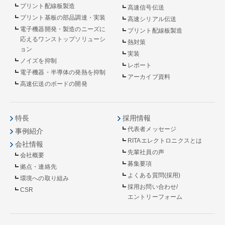
プリント配線板製造
高速信号伝送
プリント基板の部品調達・実装
高速シリアル伝送
電子機器開発・製造のニーズに
プリント配線板製造
応えるワンストップソリューシ
熱対策
ョン
実装
ノイズを抑制
レポート
電子機器・半導体の発熱を抑制
アーカイブ資料
高速伝送のボードの開発
特長
採用情報
代表者メッセージ
事例紹介
RITAエレクトロニクスとは
会社情報
先輩社員の声
会社概要
募集要項
拠点・連絡先
よくある質問(採用)
環境への取り組み
採用お問い合わせ/
CSR
エントリーフォーム