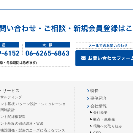
・サービス
特長
ンサルティング
事例紹介
リント基板 パターン設計・シミュレーショ
会社情報
／回路設計
会社概要
リント配線板製造
拠点・連絡先
リント基板の部品調達・実装
環境への取り組み
子機器開発・製造のニーズに応えるワンス