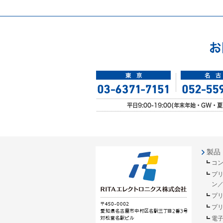
製品
コ
プ
ン
プ
プ
電