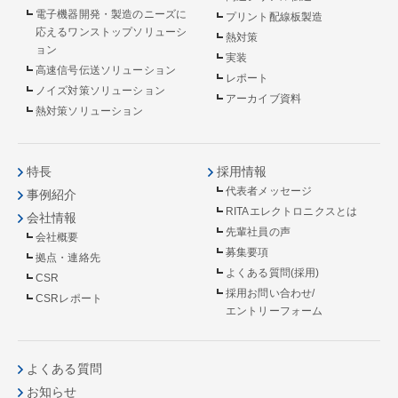
電子機器開発・製造のニーズに
プリント配線板製造
応えるワンストップソリューシ
熱対策
ョン
実装
高速信号伝送ソリューション
レポート
ノイズ対策ソリューション
アーカイブ資料
熱対策ソリューション
特長
採用情報
代表者メッセージ
事例紹介
RITAエレクトロニクスとは
会社情報
先輩社員の声
会社概要
募集要項
拠点・連絡先
よくある質問(採用)
CSR
採用お問い合わせ/
CSRレポート
エントリーフォーム
よくある質問
お知らせ