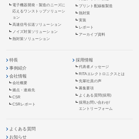
電子機器開発・製造のニーズに
プリント配線板製造
応えるワンストップソリューシ
熱対策
ョン
実装
高速信号伝送ソリューション
レポート
ノイズ対策ソリューション
アーカイブ資料
熱対策ソリューション
特長
採用情報
代表者メッセージ
事例紹介
RITAエレクトロニクスとは
会社情報
先輩社員の声
会社概要
募集要項
拠点・連絡先
よくある質問(採用)
CSR
採用お問い合わせ/
CSRレポート
エントリーフォーム
よくある質問
お知らせ