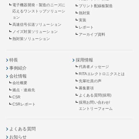
電子機器開発・製造のニーズに
プリント配線板製造
応えるワンストップソリューシ
熱対策
ョン
実装
高速信号伝送ソリューション
レポート
ノイズ対策ソリューション
アーカイブ資料
熱対策ソリューション
特長
採用情報
代表者メッセージ
事例紹介
RITAエレクトロニクスとは
会社情報
先輩社員の声
会社概要
募集要項
拠点・連絡先
よくある質問(採用)
CSR
採用お問い合わせ/
CSRレポート
エントリーフォーム
よくある質問
お知らせ