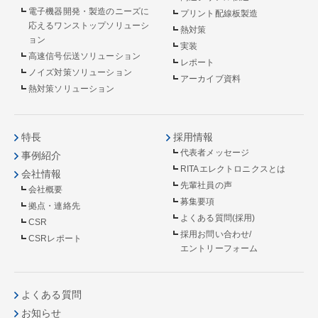
電子機器開発・製造のニーズに
プリント配線板製造
応えるワンストップソリューシ
熱対策
ョン
実装
高速信号伝送ソリューション
レポート
ノイズ対策ソリューション
アーカイブ資料
熱対策ソリューション
特長
採用情報
代表者メッセージ
事例紹介
RITAエレクトロニクスとは
会社情報
先輩社員の声
会社概要
募集要項
拠点・連絡先
よくある質問(採用)
CSR
採用お問い合わせ/
CSRレポート
エントリーフォーム
よくある質問
お知らせ